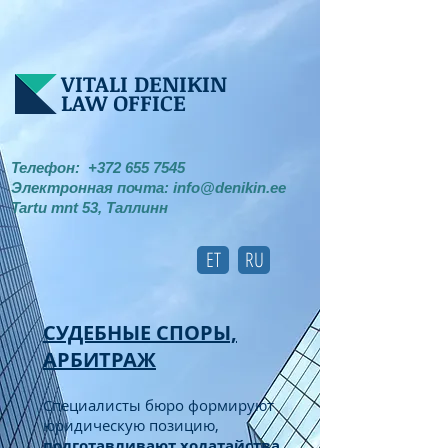
VITALI DENIKIN
LAW OFFICE
Телефон:
+372 655 7545
Электронная почта:
info@denikin.ee
Tartu mnt 53, Таллинн
ET
RU
СУДЕБНЫЕ СПОРЫ,
АРБИТРАЖ
Специалисты бюро формируют
юридическую позицию,
подготавливают ходатайства,