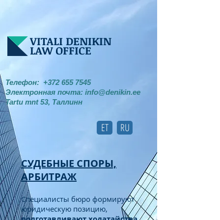
VITALI DENIKIN
LAW OFFICE
Телефон:
+372 655 7545
Электронная почта:
info@denikin.ee
Tartu mnt 53, Таллинн
ET
RU
СУДЕБНЫЕ СПОРЫ,
АРБИТРАЖ
Специалисты бюро формируют
юридическую позицию,
подготавливают ходатайства,