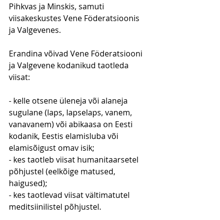
Pihkvas ja Minskis, samuti 
viisakeskustes Vene Föderatsioonis 
ja Valgevenes.
Erandina võivad Vene Föderatsiooni 
ja Valgevene kodanikud taotleda 
viisat:
- kelle otsene üleneja või alaneja 
sugulane (laps, lapselaps, vanem, 
vanavanem) või abikaasa on Eesti 
kodanik, Eestis elamisluba või 
elamisõigust omav isik;
- kes taotleb viisat humanitaarsetel 
põhjustel (eelkõige matused, 
haigused);
- kes taotlevad viisat vältimatutel 
meditsiinilistel põhjustel.