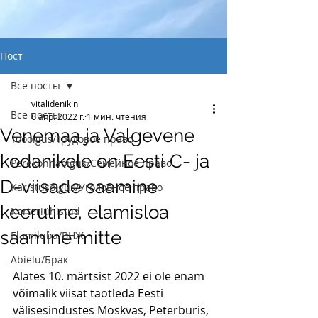
Пост
Все посты
vitalidenikin
Все посты
6 апр. 2022 г.
1 мин. чтения
Venemaa ja Valgevene
Tööõigus/Трудовое право
kodanikele on Eesti C- ja
Perekonnaõigus/Семейное право
D-viisade saamine
Karistusõigus/Уголовное право
keeruline, elamisloa
Korteriühistud
saamine mitte
Elamiluba/ВНЖ
Abielu/Брак
Alates 10. märtsist 2022 ei ole enam 
võimalik viisat taotleda Eesti 
välisesindustes Moskvas, Peterburis, 