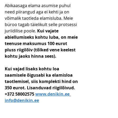
Abikaasaga elama asumise puhul 
need piirangud aga ei kehti ja on 
võimalik taotleda elamisluba. Meie 
büroo tagab täielikult selle protsessi 
juriidilise poole. 
Kui vajate 
abiellumiseks kohtu luba, on meie 
teenuse maksumus 100 eurot 
pluss riigilõiv (tõlked vene keelest 
kohtu jaoks hinna sees). 
Kui vajad lisaks kohtu loa 
saamisele õigusabi ka elamisloa 
taotlemisel, siis komplekti hind on 
350 eurot. Lisanduvad riigilõivud. 
+372 58002575 
www.denikin.ee
info@denikin.ee