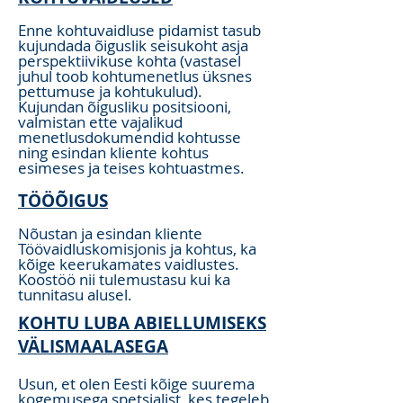
Enne kohtuvaidluse pidamist tasub
kujundada õiguslik seisukoht asja
perspektiivikuse kohta (vastasel
juhul toob kohtumenetlus üksnes
pettumuse ja kohtukulud).
Kujundan õigusliku positsiooni,
valmistan ette vajalikud
menetlusdokumendid kohtusse
ning esindan kliente kohtus
esimeses ja teises kohtuastmes.
TÖÖÕIGUS
Nõustan ja esindan kliente
Töövaidluskomisjonis ja kohtus, ka
kõige keerukamates vaidlustes.
Koostöö nii tulemustasu kui ka
tunnitasu alusel.
KOHTU LUBA ABIELLUMISEKS
VÄLISMAALASEGA
Usun, et olen Eesti kõige suurema
kogemusega spetsialist, kes tegeleb