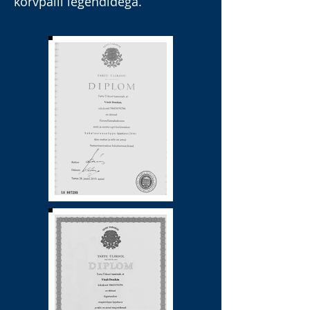
korvpalli legendidega.