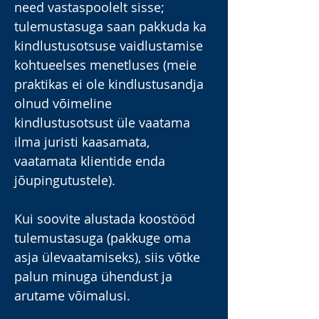
need vastaspoolelt sisse;
tulemustasuga saan pakkuda ka
kindlustusotsuse vaidlustamise
kohtueelses menetluses (meie
praktikas ei ole kindlustusandja
olnud võimeline
kindlustusotsust üle vaatama
ilma juristi kaasamata,
vaatamata klientide enda
jõupingutustele
).
Kui soovite alustada koost
ööd
tulemustasuga (pakkuge oma
asja ülevaatamiseks), siis võtke
palun minuga ühendust ja
arutame v
õimalusi.