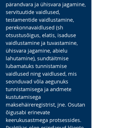
pärandvara ja ühisvara jagamine,
servituutide vaidlused,
testamentide vaidlustamine,
perekonnavaidlused (sh
otsustusõigus, elatis, isaduse
vaidlustamine ja tuvastamine,
ühisvara jagamine, abielu
lahutamine), sundtäitmise
lubamatuks tunnistamise
vaidlused ning vaidlused, mis
seonduvad võla aegunuks
tunnistamisega ja andmete
kustutamisega
maksehäireregistrist, jne. Osutan
õigusabi erinevate
keerukusastmega protsessides.
Praktikas olen esindanud kliente