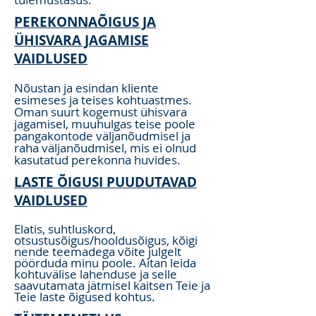
PEREKONNAÕIGUS JA
ÜHISVARA JAGAMISE
VAIDLUSED
Nõustan ja esindan kliente
esimese
s
ja teises kohtuastmes.
Oman suurt kogemust ühisvara
jagamisel, muuhulgas teise poole
pangakontode väljanõudmisel ja
raha väljanõudmisel, mis ei olnud
kasutatud perekonna huvides.
LASTE ÕIGUSI PUUDUTAVAD
VAIDLUSED
Elatis, suhtluskord,
otsustusõigus/hooldusõigus, kõigi
nende teemadega võite julgelt
pöörduda minu poole. Aitan leida
kohtuvälise lahenduse ja selle
saavutamata jätmisel kaitsen Teie ja
Teie laste õigused kohtus.