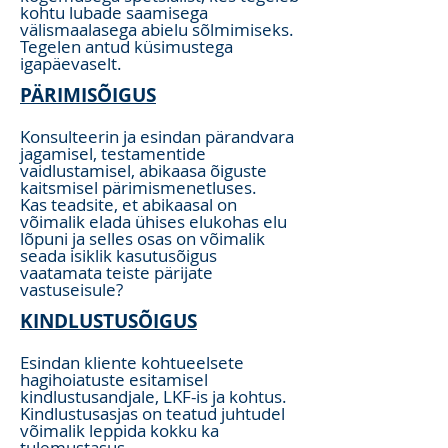
kohtu lubade saamisega
välismaalasega abielu sõlmimiseks.
Tegelen antud küsimustega
igapäevaselt.
PÄRIMISÕIGUS
Konsulteerin ja esindan pärandvara
jagamisel, testamentide
vaidlustamisel, abikaasa õiguste
kaitsmisel pärimismenetluses.
Kas teadsite, et abikaasal on
võimalik elada ühises elukohas elu
lõpuni ja selles osas on võimalik
seada isiklik kasutusõigus
vaatamata teiste pärijate
vastuseisule?
KINDLUSTUSÕIGUS
Esindan kliente kohtueelsete
hagihoiatuste esitamisel
kindlustusandjale, LKF-is ja kohtus.
Kindlustusasjas on teatud juhtudel
võimalik leppida kokku ka
tulemustasus.