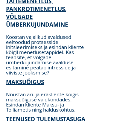
TÄITEMENETLUS,
PANKROTIMENETLUS
,
VÕLGADE
ÜMBERKUJUNDAMINE
Koostan vajalikud avaldused
eeltoodud protsesside
initsieerimiseks ja esindan kliente
kõigil menetlusetappidel. Kas
teadsite, et võlgade
ümberkujundamise avalduse
esitamine peatab intresside ja
viiviste jooksmise?
MAKSUÕIGUS
Nõustan äri- ja erakliente kõigis
maksu
õiguse valdkondades.
Esindan kliente Maksu- ja
Tolliametis ning halduskohtus.
TEENUSED TULEMUSTASUGA
1) Kui Teil on olemas jõustunud