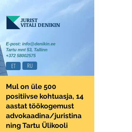
JURIST
VITALI DENIKIN
E-post:
info@denikin.ee
Tartu mnt 53, Tallinn
+372 58002575
RU
ET
Mul on üle 500
positiivse ​kohtuasja, 14
aastat töökogemust ​
advokaadina/juristina
ning Tartu Ülikooli ​