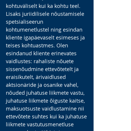
kohtuväliselt kui ka kohtu teel.
Lisaks juriidilisele nõustamisele
spetsialiseerun
kohtumenetlustel ning esindan
kliente igapäevaselt esimeses ja
teises kohtuastmes. Olen
esindanud kliente erinevates
vaidlustes: rahaliste nõuete
sissenõudmine ettevõtetelt ja
eraisikutelt, ärivaidlused
aktsionäride ja osanike vahel,
nõuded juhatuse liikmete vastu,
juhatuse liikmete õiguste kaitse,
maksuotsuste vaidlustamine nii
ettevõtete suhtes kui ka juhatuse
liikmete vastutusmenetluse