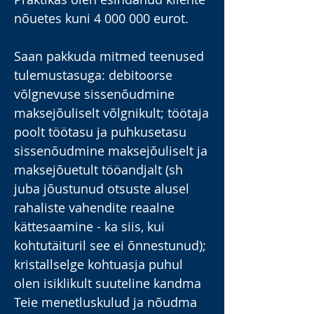
nõuetes kuni
4 000 000
eurot.
Saan pakkuda mitmed teenused
tulemustasuga: debitoorse
võlgnevuse sissenõudmine
maksejõuliselt võlgnikult; töötaja
poolt töötasu ja puhkusetasu
sissenõudmine maksejõuliselt j
a
maksejõuetult tööandjalt (sh
juba jõustunud otsuste alusel
rahaliste vahendite reaalne
kättesaamine - ka siis, kui
kohtutäituril see ei õnnestunud);
kristallselge kohtuasja puhul
olen isiklikult suuteline kandma
Teie menetluskulud ja nõudma