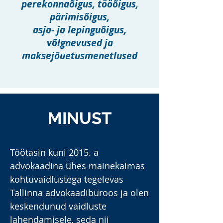
perekonnaõigus, tööõigus,
pärimisõigus,
asja- ja lepinguõigus,
võlgnevused ja
maksejõuetusmenetlused
MINUST
Töötasin kuni 2015. a
advokaadina ühes mainekaimas
kohtuvaidlustega tegelevas
Tallinna advokaadibüroos ja olen
keskendunud vaidluste
lahendamisele, seda nii