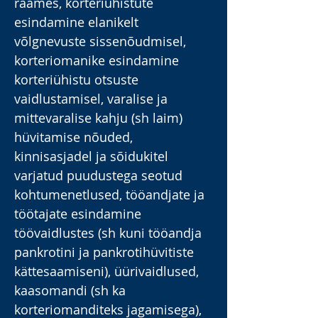
raames, korteriühistute
esindamine elanikelt
võlgnevuste sissenõudmisel,
korteriomanike esindamine
korteriühistu otsuste
vaidlustamisel, varalise ja
mittevaralise kahju (sh laim)
hüvitamise nõuded,
kinnisasjadel ja sõidukitel
varjatud puudustega seotud
kohtumenetlused, tööandjate ja
töötajate esindamine
töövaidlustes (sh kuni tööandja
pankrotini ja pankrotihüvitiste
kättesaamiseni), üürivaidlused,
kaasomandi (sh ka
korteriomanditeks jagamisega),