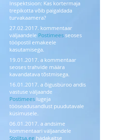
Inspektsioon: Kas kortermaja
trepikotta võib paigaldada
turvakaamera?
27.02.2017. kommentaar
väljaandele
Postimees
seoses
tööpostil emakeele
kasutamisega.
19.01.2017. a kommentaar
seoses trahvide määra
kavandatava tõstmisega.
16.01.2017. a õigusbüroo andis
vastuse väljaande
Postimees
lugeja
tööseadusandlust puudutavale
küsimusele.
06.01.2017. a andsime
kommentaari väljaandele
Stolitsa.ee
hädakaitse