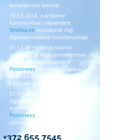
kohaldamise teemal.
16.12.2016. a andsime
kommentaari väljaandele
Stolitsa.ee
seonduvalt riigi
õigusabi seaduse muudatustega.
01.12.2016. a õigusbüroo
vanemjurist andis kommentaari
venekeelsele väljaandele
Postimees
sotsiaalvõrgustikus
toimuva kirjavahetuse tõendina
kasutamise teemal.
21.10.2016. a
õigusbüroo vanemjurist andis
kommentaari väljaandele
Postimees
füüsiliselt isikult võla
sissenõudmise piirangute kohta.
+372 655 7545