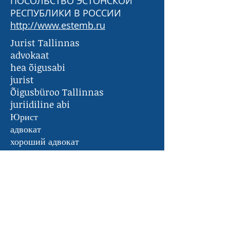
ПОСОЛЬСТВО ЭСТОНСКОЙ
РЕСПУБЛИКИ В РОССИИ
http://www.estemb.ru
Jurist Tallinnas
advokaat
hea õigusabi
jurist
Õigusbüroo Tallinnas
juriidiline abi
Юрист
адвокат
хороший адвокат
русскоязычный адвокат
русскоязычный юрист в таллинне
адвокат по уголовным делам
юрист по уголовным делам
ПОЛЕЗНЫЕ СТАТЬИ
https://www.facebook.com/denik