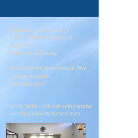
Õigusbüroo nõustab ja
osutab kõrgkvaliteetset
õigusabi
kohtumenetlustes.
Personaalne lähenemine Teie
õigusprobleemi
lahendamisel.
08.08.2018.a kliendi esindamine
kriminaalkohtumenetluses