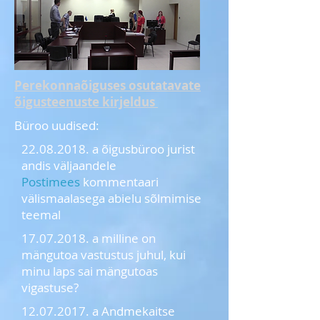
Perekonnaõiguses osutatavate
õigusteenuste kirjeldus
Büroo uudised:
22.08.2018. a õigusbüroo jurist
andis väljaandele
Postimees
kommentaari
välismaalasega abielu sõlmimise
teemal
17.07.2018. a milline on
mängutoa vastustus juhul, kui
minu laps sai mängutoas
vigastuse?
12.07.2017. a Andmekaitse