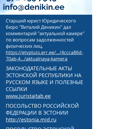
info@denikin.ee
Старший юрист Юридического
бюро "Виталий Деникин" дал
комментарий "актуальной камере"
по вопросам задолженностей
физических лиц.
https://etvpluss.err.ee/…/4ccca86d-
70ab-4…/aktualnaya-kamera
ЗАКОНОДАТЕЛЬНЫЕ АКТЫ
ЭСТОНСКОЙ РЕСПУБЛИКИ НА
РУССКОМ ЯЗЫКЕ И ПОЛЕЗНЫЕ
ССЫЛКИ
www.juristaitab.ee
ПОСОЛЬСТВО РОССИЙСКОЙ
ФЕДЕРАЦИИ В ЭСТОНИИ
http://estonia.mid.ru