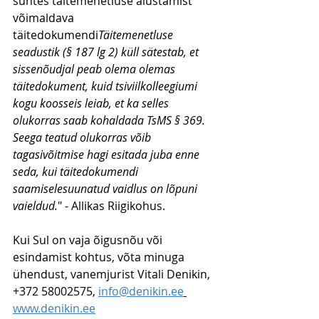
suhtes täitemenetluse alustamist 
võimaldava 
täitedokumendi
Täitemenetluse 
seadustik (§ 187 lg 2) küll sätestab, et 
sissenõudjal peab olema olemas 
täitedokument, kuid tsiviilkolleegiumi 
kogu koosseis leiab, et ka selles 
olukorras saab kohaldada TsMS § 369. 
Seega teatud olukorras võib 
tagasivõitmise hagi esitada juba enne 
seda, kui täitedokumendi 
saamiselesuunatud vaidlus on lõpuni 
vaieldud.
" - Allikas Riigikohus.
Kui Sul on vaja õigusnõu või 
esindamist kohtus, võta minuga 
ühendust, vanemjurist Vitali Denikin, 
+372 58002575, 
info@denikin.ee
www.denikin.ee