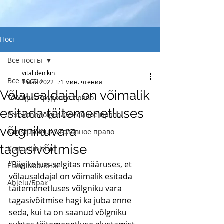
Пост
Все посты
vitalidenikin
Все посты
1 мая 2022 г.
1 мин. чтения
Võlausaldajal on võimalik
Tööõigus/Трудовое право
esitada täitemenetluses
Perekonnaõigus/Семейное право
võlgnikuvara
Karistusõigus/Уголовное право
tagasivõitmise
Korteriühistud
"Riigikohus selgitas määruses, et 
Elamiluba/ВНЖ
võlausaldajal on võimalik esitada 
Abielu/Брак
täitemenetluses võlgniku vara 
tagasivõitmise hagi ka juba enne 
seda, kui ta on saanud võlgniku 