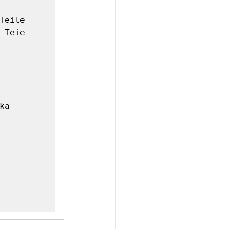
eile 
Teie 
a 