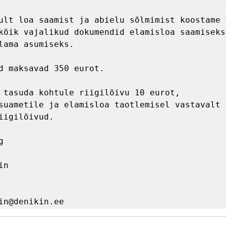
ult loa saamist ja abielu sõlmimist koostame T
kõik vajalikud dokumendid elamisloa saamiseks 
lama asumiseks.

d maksavad 350 eurot.

 tasuda kohtule riigilõivu 10 eurot, 
suametile ja elamisloa taotlemisel vastavalt k
iigilõivud.



n
