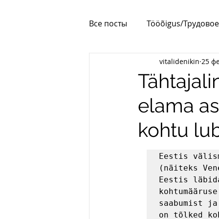
Все посты
Tööõigus/Трудовое
vitalidenikin
25 фе
Korteriühistud
Elamilub
Tähtajal
elama as
kohtu lu
Eestis välis
(näiteks Ven
Eestis läbid
kohtumääruse
saabumist ja
on tõlked ko