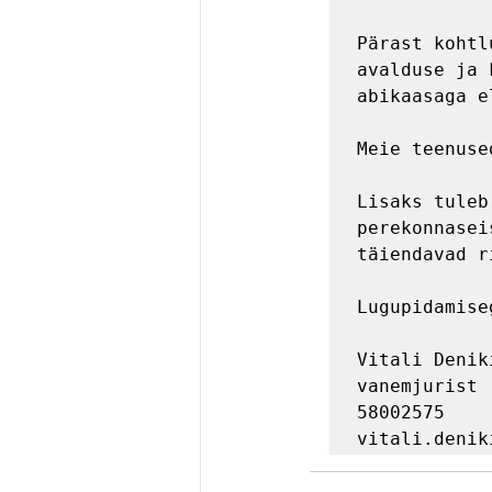
Pärast kohtl
avalduse ja 
abikaasaga e
Meie teenuse
Lisaks tuleb
perekonnasei
täiendavad r
Lugupidamiseg
Vitali Deniki
vanemjurist

58002575
