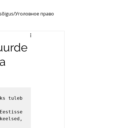
usõigus/Уголовное право
juurde
ka
ks tuleb 
Eestisse 
keelsed, 