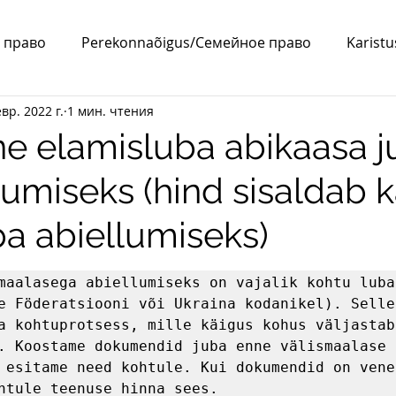
 право
Perekonnaõigus/Семейное право
Karist
вр. 2022 г.
1 мин. чтения
a/ВНЖ
Abielu/Брак
ine elamisluba abikaasa 
umiseks (hind sisaldab 
ba abiellumiseks)
maalasega abiellumiseks on vajalik kohtu luba 
e Föderatsiooni või Ukraina kodanikel). Selle
a kohtuprotsess, mille käigus kohus väljastab 
. Koostame dokumendid juba enne välismaalase 
 esitame need kohtule. Kui dokumendid on vene
htule teenuse hinna sees.
