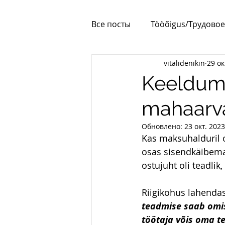
Все посты
Tööõigus/Трудовое
vitalidenikin
29 ок
Korteriühistud
Elamilub
Keeldum
mahaarv
Обновлено:
23 окт. 2023
Kas maksuhalduril o
osas sisendkäibema
ostujuht oli teadlik
Riigikohus lahendas 
teadmise saab omist
töötaja võis oma t