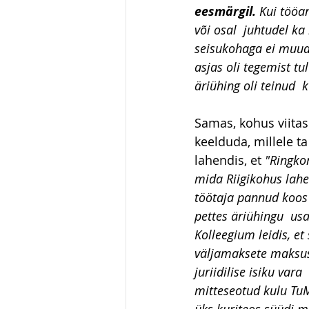
eesmärgil.
 Kui tööan
või osal  juhtudel ka
seisukohaga ei muud
asjas oli tegemist t
äriühing oli teinud  
Samas, kohus viitas
keelduda, millele t
lahendis, et 
"Ringko
mida Riigikohus lahe
töötaja pannud koos 
pettes äriühingu  usal
Kolleegium leidis, et
väljamaksete maksust
juriidilise isiku var
mitteseotud kulu TuMS