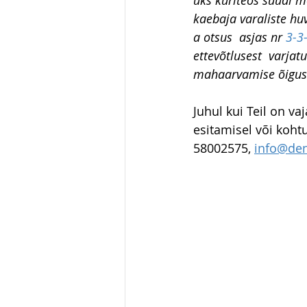
üks kuriteos süüdi mõ
kaebaja varaliste huv
a otsus  asjas nr 
3-3
ettevõtlusest  varja
mahaarvamise õiguse
Juhul kui Teil on v
esitamisel või kohtu
58002575, 
info@den