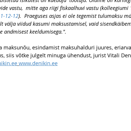
istetud isikutest oli kaebaja  töötaja. Oluline oli kurit
ide vastu,  mitte aga riigi fiskaalhuvi vastu (kolleegiumi
-1-12-12
).  Praeguses asjas ei ole tegemist tulumaksu 
tult välja viidud kasumi maksustamisel, vaid sisendkäibe
 andmisest keeldumisega.".
aja maksunõu, esindamist maksuhalduri juures, eriarv
s, siis võtke julgelt minuga ühendust, jurist Vitali Deni
ikin.ee
www.denikin.ee