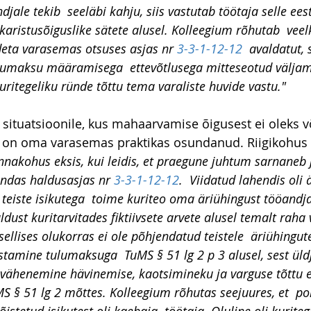
djale tekib  seeläbi kahju, siis vastutab töötaja selle ees
 karistusõiguslike sätete alusel. Kolleegium rõhutab  veelk
eta varasemas otsuses asjas nr 
3-3-1-12-12
  avaldatut, 
ulumaksu määramisega  ettevõtlusega mitteseotud väljama
kuritegeliku ründe tõttu tema varaliste huvide vastu."
 situatsioonile, kus mahaarvamise õigusest ei oleks v
a on oma varasemas praktikas osundanud. Riigikohus s
nnakohus eksis, kui leidis, et praegune juhtum sarnaneb 
ndas haldusasjas nr 
3-3-1-12-12
.  Viidatud lahendis oli 
teiste isikutega  toime kuriteo oma äriühingust tööandja
dust kuritarvitades fiktiivsete arvete alusel temalt raha v
 sellises olukorras ei ole põhjendatud teistele  äriühingut
amine tulumaksuga  TuMS § 51 lg 2 p 3 alusel, sest üld
a  vähenemine hävinemise, kaotsimineku ja varguse tõttu e
 § 51 lg 2 mõttes. Kolleegium rõhutas seejuures, et  pole