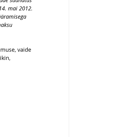
egude suunatus 
 14. mai 2012. 
määramisega 
maksu  
amuse, vaide 
kin, 