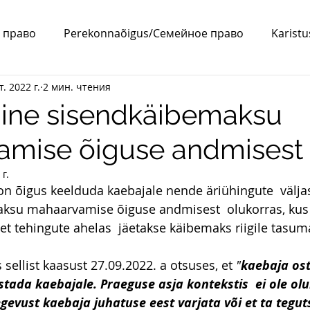
 право
Perekonnaõigus/Семейное право
Karist
т. 2022 г.
2 мин. чтения
a/ВНЖ
Abielu/Брак
ine sisendkäibemaksu
amise õiguse andmisest
 г.
n õigus keelduda kaebajale nende äriühingute  väljas
ksu mahaarvamise õiguse andmisest  olukorras, kus
, et tehingute ahelas  jäetakse käibemaks riigile tasum
sellist kaasust 27.09.2022. a otsuses, et 
"
kaebaja ost
ada kaebajale. Praeguse asja kontekstis  ei ole olul
egevust kaebaja juhatuse eest varjata või et ta tegu