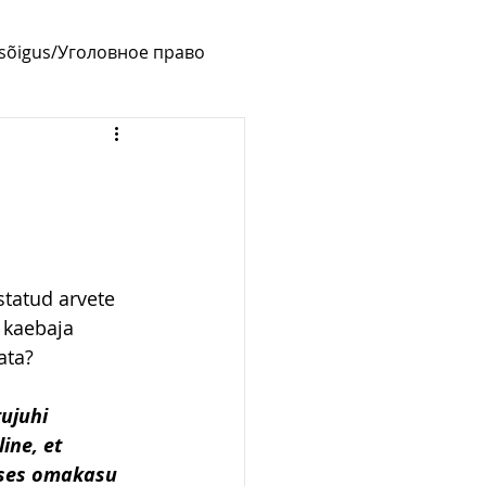
usõigus/Уголовное право
tatud arvete 
 kaebaja 
ata? 
ujuhi 
ine, et 
tses omakasu 