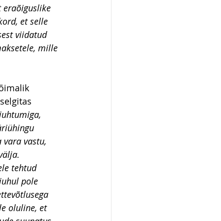
t eraõiguslike 
ord, et selle 
sest viidatud 
ksetele, mille 
õimalik 
elgitas 
juhtumiga, 
äriühingu 
 vara vastu, 
älja.  
ele tehtud 
juhul pole 
ttevõtlusega  
 oluline, et 