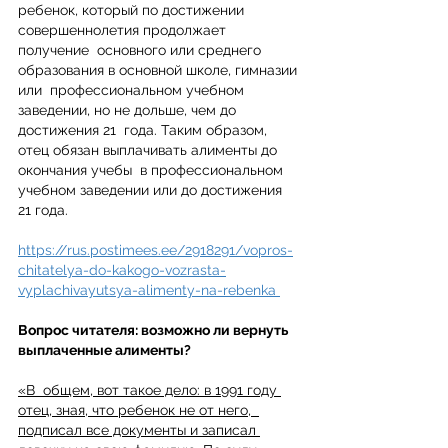
ребенок, который по достижении 
совершеннолетия продолжает 
получение  основного или среднего 
образования в основной школе, гимназии 
или  профессиональном учебном 
заведении, но не дольше, чем до 
достижения 21  года. Таким образом, 
отец обязан выплачивать алименты до 
окончания учебы  в профессиональном 
учебном заведении или до достижения 
21 года.
https://rus.postimees.ee/2918291/vopros-
chitatelya-do-kakogo-vozrasta-
vyplachivayutsya-alimenty-na-rebenka 
Вопрос читателя: возможно ли вернуть 
выплаченные алименты?
«В  общем, вот такое дело: в 1991 году 
отец, зная, что ребенок не от него,  
подписал все документы и записал 