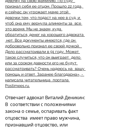
девочку на свою фамилию. По суду  
признал себя ее отцом. Прошло 22 года, 
и сейчас он угрожает маме этой  
девочки тем, что подаст на нее в суд, и 
чтоб она ему вернула алименты за  все 
это время. Мы не знаем, куда 
обратиться, денег на хорошего адвоката 
 нет. Все документы имеются, где он 
добровольно признал ее своей дочкой.  
Дело рассматривали в 91 году. Может 
такое случиться, что он выиграет  дело 
или за сроком давности его не будут 
рассматривать? Очень надеюсь на  вашу 
помощь и ответ. Заранее благодарна», - 
написала читательница  портала 
Postimees.ru.
Отвечает адвокат Виталий Деникин:
В  соответствии с положениями 
закона о семье, оспаривать факт 
отцовства  имеет право мужчина, 
признавший отцовство, или 