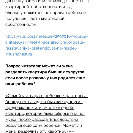
договору займа или произведет ремонт в 
квартирной  собственности и т.д.), 
однако у сожителя нет права требовать 
получения  части квартирной 
собственности.
https://rus.postimees.ee/2597016/vopros-
chitatelya-imeet-li-sozhitel-pravo-posle-
rasstavaniya-pretendovat-na-razdel-
imushchestva
Вопрос читателя: может ли жена 
разделить квартиру бывших супругов, 
если после развода у них родился еще 
один ребенок?
«Семейная  пара с ребенком расторгла 
брак 9 лет назад, но бывшие супруги  
продолжали жить вместе в одной 
квартире, которая была оформлена на 
мужа  после развода. Впоследствии 
родился еще один ребенок. Может ли 
жена  разделить эту квартиру?» - 