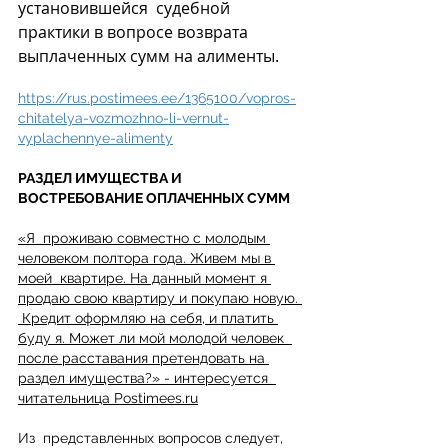
установившейся  судебной 
практики в вопросе возврата 
выплаченных сумм на алименты.
https://rus.postimees.ee/1365100/vopros-
chitatelya-vozmozhno-li-vernut-
vyplachennye-alimenty
РАЗДЕЛ ИМУЩЕСТВА И 
ВОСТРЕБОВАНИЕ ОПЛАЧЕННЫХ СУММ
«Я  проживаю совместно с молодым 
человеком полтора года. Живем мы в 
моей  квартире. На данный момент я 
продаю свою квартиру и покупаю новую. 
 Кредит оформляю на себя, и платить 
буду я. Может ли мой молодой человек  
после расставания претендовать на 
раздел имущества?» - интересуется  
читательница Postimees.ru
Из  представленных вопросов следует, 