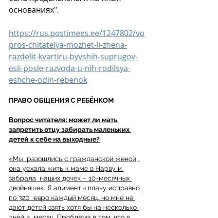
основаниях".
https://rus.postimees.ee/1247802/vo
pros-chitatelya-mozhet-li-zhena-
razdelit-kvartiru-byvshih-suprugov-
esli-posle-razvoda-u-nih-rodilsya-
eshche-odin-rebenok
ПРАВО ОБЩЕНИЯ С РЕБЁНКОМ
Вопрос читателя: может ли мать 
запретить отцу забирать маленьких 
детей к себе на выходные?
«Мы  разошлись с гражданской женой, 
она уехала жить к маме в Нарву и 
забрала  наших дочек – 10-месячных 
двойняшек. Я алименты плачу исправно 
по 320  евро каждый месяц, но мне не 
дают детей взять хотя бы на несколько 
дней в  месяц. Проблема в том, что я 