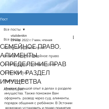
Пост
Все посты
vitalidenikin
Все посты
23 мар. 2022 г.
7 мин. чтения
СЕМЕЙНОЕ ПРАВО,
Tööõigus/Трудовое право
АЛИМЕНТЫ,
Perekonnaõigus/Семейное право
ОПРЕДЕЛЕНИЕ ПРАВ
Karistusõigus/Уголовное право
ОПЕКИ, РАЗДЕЛ
Korteriühistud
ИМУЩЕСТВА
Elamiluba/ВНЖ
Имеем  большой опыт в делах о разделе 
Abielu/Брак
имущества. Также поможем Вам 
оформить  развод через суд, алименты, 
порядок общения с ребёнком. В Эстонии 
 возможно установить и право принятия 