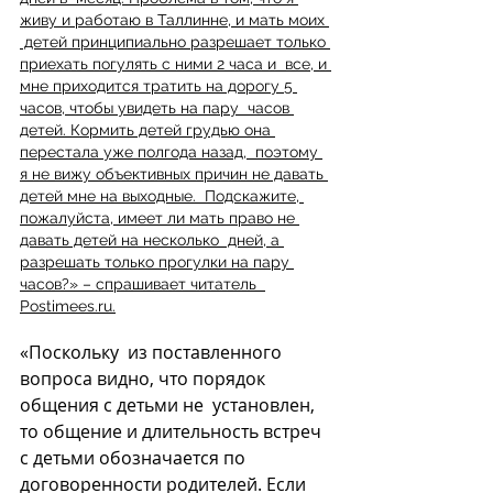
живу и работаю в Таллинне, и мать моих 
 детей принципиально разрешает только 
приехать погулять с ними 2 часа и  все, и 
мне приходится тратить на дорогу 5 
часов, чтобы увидеть на пару  часов 
детей. Кормить детей грудью она 
перестала уже полгода назад,  поэтому 
я не вижу объективных причин не давать 
детей мне на выходные.  Подскажите, 
пожалуйста, имеет ли мать право не 
давать детей на несколько  дней, а 
разрешать только прогулки на пару 
часов?» – спрашивает читатель  
Postimees.ru.
«Поскольку  из поставленного 
вопроса видно, что порядок 
общения с детьми не  установлен, 
то общение и длительность встреч 
с детьми обозначается по  
договоренности родителей. Если 