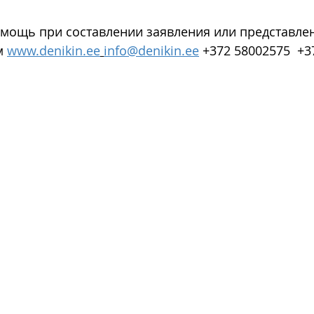
мощь при составлении заявления или представлени
м 
www.denikin.ee
info@denikin.ee
 +372 58002575  +3