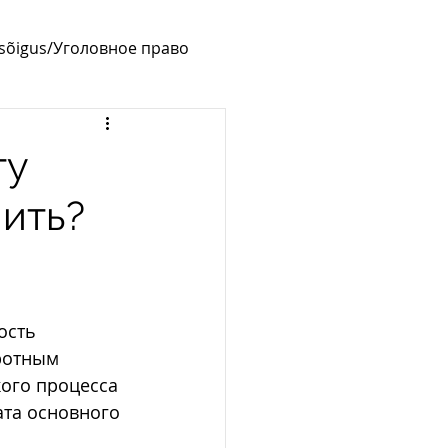
usõigus/Уголовное право
гу
пить?
ость 
ротным 
ого процесса 
ата основного 