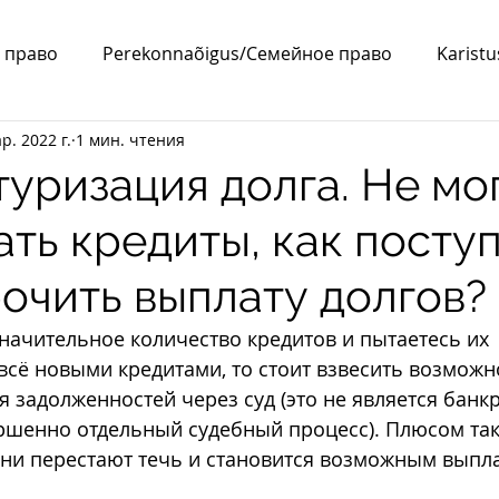
 право
Perekonnaõigus/Семейное право
Karist
р. 2022 г.
1 мин. чтения
a/ВНЖ
Abielu/Брак
уризация долга. Не мо
ть кредиты, как посту
рочить выплату долгов?
начительное количество кредитов и пытаетесь их 
сё новыми кредитами, то стоит взвесить возможн
задолженностей через суд (это не является банк
ршенно отдельный судебный процесс). Плюсом так
пени перестают течь и становится возможным выпл