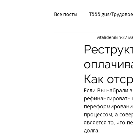
Все посты
Tööõigus/Трудовое
vitalidenikin
27 ма
Korteriühistud
Elamilub
Реструкт
оплачива
Как отс
Если Вы набрали з
рефинансировать в
переформирования 
процессом, а сове
является то, что 
долга.