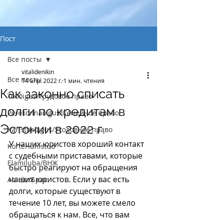
Пост
Все посты
vitalidenikin
Все посты
14 апр. 2022 г.
1 мин. чтения
Как законно списать
Tööõigus/Трудовое право
долги по кредитам в
Perekonnaõigus/Семейное право
Эстонии в 2022 г.
Karistusõigus/Уголовное право
У наших юристов хороший контакт 
Korteriühistud
с судебными приставами, которые 
Elamiluba/ВНЖ
быстро реагируют на обращения 
наших юристов. Если у вас есть 
Abielu/Брак
долги, которые существуют в 
течение 10 лет, вы можете смело 
обращаться к нам. Все, что вам 