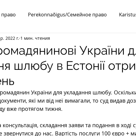
 право
Perekonnaõigus/Семейное право
Karist
р. 2022 г.
1 мин. чтения
a/ВНЖ
Abielu/Брак
ромадянинові України д
ня шлюбу в Естонії отр
ень
громадянин України для укладання шлюбу. Оскільк
окументи, які ми від неї вимагали, то суд видав доз
уду вже протягом тижня.
консультація, складання заяви та подання в ході 
 звернутися до нас. Вартість послуги 100 євро + ми