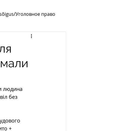
usõigus/Уголовное право
ля
имали
и людина 
віл без 
судового 
то + 