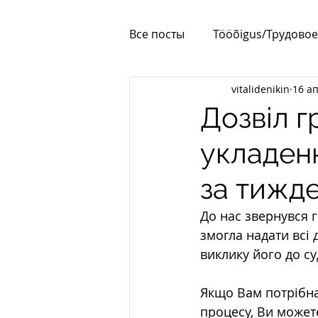
Все посты
Tööõigus/Трудовое
vitalidenikin
16 ап
Korteriühistud
Elamilub
Дозвіл г
укладен
за тижд
До нас звернувся 
змогла надати всі д
виклику його до с
Якщо Вам потрібна 
процесу, Ви можете